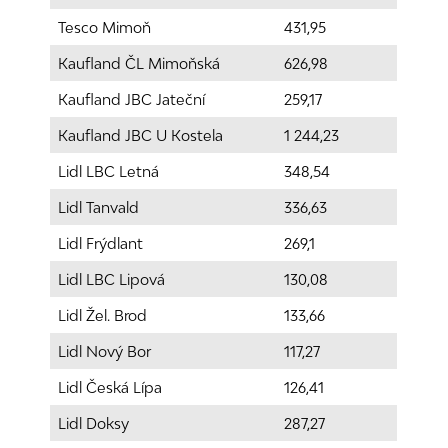
Tesco Mimoň
431,95
Kaufland ČL Mimoňská
626,98
Kaufland JBC Jateční
259,17
Kaufland JBC U Kostela
1 244,23
Lidl LBC Letná
348,54
Lidl Tanvald
336,63
Lidl Frýdlant
269,1
Lidl LBC Lipová
130,08
Lidl Žel. Brod
133,66
Lidl Nový Bor
117,27
Lidl Česká Lípa
126,41
Lidl Doksy
287,27